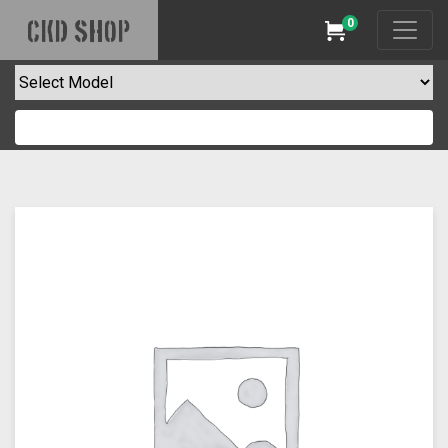
0
CKD SHOP
Cart